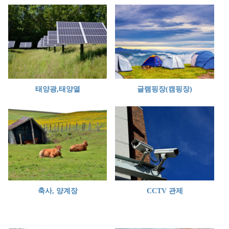
태양광,태양열
글램핑장(캠핑장)
축사, 양계장
CCTV 관제