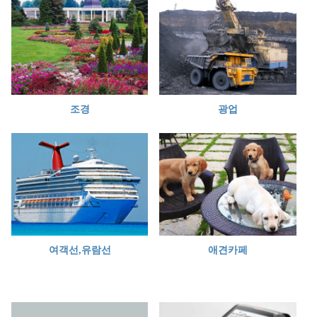
조경
광업
여객선,유람선
애견카페